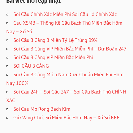
Bài viết mới cập nhật
Soi Cầu Chính Xác Miễn Phí Soi Cầu Lô Chính Xác
Cau XSMB – Thống Kê Cầu Bạch Thủ Miền Bắc Hôm
Nay – Xổ Số
Soi Cầu 3 Càng 3 Miền Tỷ Lệ Trúng 99%
Soi Cầu 3 Càng VIP Miền Bắc Miễn Phí – Dự Đoán 247
Soi Cầu 3 Càng VIP Miền Bắc Miễn Phí
SOI CẦU 3 CÀNG
Soi Cầu 3 Càng Miền Nam Cực Chuẩn Miễn Phí Hôm
Nay 100%
Soi Cầu 24h – Soi Cầu 247 – Soi Cầu Bạch Thủ CHÍNH
XÁC
Soi Cau Mb Rong Bach Kim
Giờ Vàng Chốt Số Miền Bắc Hôm Nay – Xổ Số 666