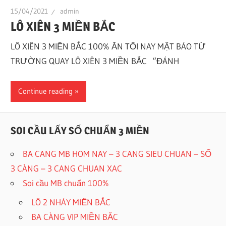
15/04/2021
admin
LÔ XIÊN 3 MIỀN BẮC
LÔ XIÊN 3 MIỀN BẮC 100% ĂN TỐI NAY MẬT BÁO TỪ
TRƯỜNG QUAY LÔ XIÊN 3 MIỀN BẮC “ĐÁNH
Continue reading
SOI CẦU LẤY SỐ CHUẨN 3 MIỀN
BA CANG MB HOM NAY – 3 CANG SIEU CHUAN – SỐ
3 CÀNG – 3 CANG CHUAN XAC
Soi cầu MB chuẩn 100%
LÔ 2 NHÁY MIỀN BẮC
BA CÀNG VIP MIỀN BẮC