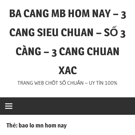
Skip
BA CANG MB HOM NAY – 3
to
content
CANG SIEU CHUAN – SỐ 3
CÀNG – 3 CANG CHUAN
XAC
TRANG WEB CHỐT SỐ CHUẨN – UY TÍN 100%
Thẻ:
bao lo mn hom nay