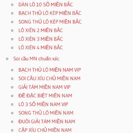
DÀN LÔ 10 SỐ MIỀN BẮC
BẠCH THỦ LÔ KÉP MIỀN BẮC
SONG THỦ LÔ KÉP MIỀN BẮC
LÔ XIÊN 2 MIỀN BẮC
LÔ XIÊN 3 MIỀN BẮC
LÔ XIÊN 4 MIỀN BẮC
Soi cầu MN chuẩn xác
BẠCH THỦ LÔ MIỀN NAM VIP
SOI CẦU XÍU CHỦ MIỀN NAM
GIẢI TÁM MIỀN NAM VIP
ĐỀ ĐẶC BIỆT MIỀN NAM
LÔ 3 SỐ MIỀN NAM VIP
SONG THỦ LÔ MIỀN NAM
ĐUÔI GIẢI TÁM MIỀN NAM
CẶP XÍU CHỦ MIỀN NAM