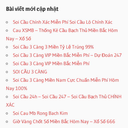
Bài viết mới cập nhật
Soi Cầu Chính Xác Miễn Phí Soi Cầu Lô Chính Xác
Cau XSMB – Thống Kê Cầu Bạch Thủ Miền Bắc Hôm
Nay – Xổ Số
Soi Cầu 3 Càng 3 Miền Tỷ Lệ Trúng 99%
Soi Cầu 3 Càng VIP Miền Bắc Miễn Phí – Dự Đoán 247
Soi Cầu 3 Càng VIP Miền Bắc Miễn Phí
SOI CẦU 3 CÀNG
Soi Cầu 3 Càng Miền Nam Cực Chuẩn Miễn Phí Hôm
Nay 100%
Soi Cầu 24h – Soi Cầu 247 – Soi Cầu Bạch Thủ CHÍNH
XÁC
Soi Cau Mb Rong Bach Kim
Giờ Vàng Chốt Số Miền Bắc Hôm Nay – Xổ Số 666