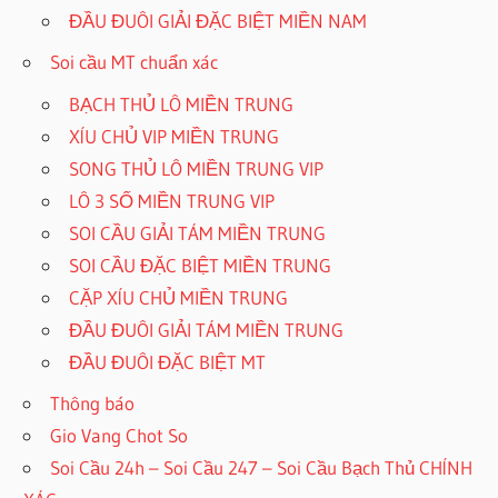
ĐẦU ĐUÔI GIẢI ĐẶC BIỆT MIỀN NAM
Soi cầu MT chuẩn xác
BẠCH THỦ LÔ MIỀN TRUNG
XÍU CHỦ VIP MIỀN TRUNG
SONG THỦ LÔ MIỀN TRUNG VIP
LÔ 3 SỐ MIỀN TRUNG VIP
SOI CẦU GIẢI TÁM MIỀN TRUNG
SOI CẦU ĐẶC BIỆT MIỀN TRUNG
CẶP XÍU CHỦ MIỀN TRUNG
ĐẦU ĐUÔI GIẢI TÁM MIỀN TRUNG
ĐẦU ĐUÔI ĐẶC BIỆT MT
Thông báo
Gio Vang Chot So
Soi Cầu 24h – Soi Cầu 247 – Soi Cầu Bạch Thủ CHÍNH