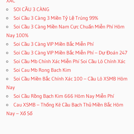
XÁC
SOI CẦU 3 CÀNG
Soi Cầu 3 Càng 3 Miền Tỷ Lệ Trúng 99%
Soi Cầu 3 Càng Miền Nam Cực Chuẩn Miễn Phí Hôm
Nay 100%
Soi Cầu 3 Càng VIP Miền Bắc Miễn Phí
Soi Cầu 3 Càng VIP Miền Bắc Miễn Phí – Dự Đoán 247
Soi Cầu Mb Chính Xác Miễn Phí Soi Cầu Lô Chính Xác
Soi Cau Mb Rong Bach Kim
Soi Cầu Miền Bắc Chính Xác 100 – Cầu Lô XSMB Hôm
Nay
Soi Cầu Rồng Bạch Kim 666 Hôm Nay Miễn Phí
Cau XSMB – Thống Kê Cầu Bạch Thủ Miền Bắc Hôm
Nay – Xổ Số