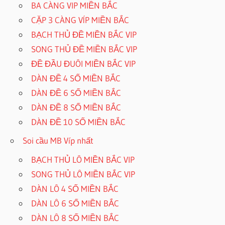
BA CÀNG VIP MIỀN BẮC
CẶP 3 CÀNG VÍP MIỀN BẮC
BẠCH THỦ ĐỀ MIỀN BẮC VIP
SONG THỦ ĐỀ MIỀN BẮC VIP
ĐỀ ĐẦU ĐUÔI MIỀN BẮC VIP
DÀN ĐỀ 4 SỐ MIỀN BẮC
DÀN ĐỀ 6 SỐ MIỀN BẮC
DÀN ĐỀ 8 SỐ MIỀN BẮC
DÀN ĐỀ 10 SỐ MIỀN BẮC
Soi cầu MB Víp nhất
BẠCH THỦ LÔ MIỀN BẮC VIP
SONG THỦ LÔ MIỀN BẮC VIP
DÀN LÔ 4 SỐ MIỀN BẮC
DÀN LÔ 6 SỐ MIỀN BẮC
DÀN LÔ 8 SỐ MIỀN BẮC