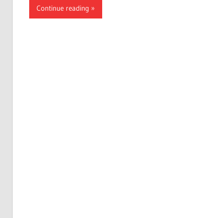
Continue reading