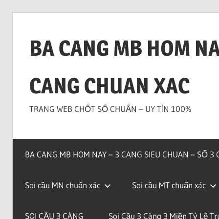
Skip
to
BA CANG MB HOM NAY
content
CANG CHUAN XAC
TRANG WEB CHỐT SỐ CHUẨN – UY TÍN 100%
BA CANG MB HOM NAY – 3 CANG SIEU CHUAN – SỐ 3
Soi cầu MN chuẩn xác
Soi cầu MT chuẩn xác
SOI CẦU 3 CÀNG
Soi Cầu 3 Càng 3 Miền Tỷ Lệ T