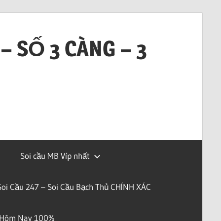
– SỐ 3 CÀNG – 3
Soi cầu MB Víp nhất
Soi Cầu 247 – Soi Cầu Bạch Thủ CHÍNH XÁC
í Hôm Nay 100%