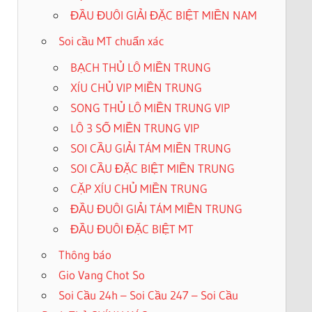
ĐẦU ĐUÔI GIẢI ĐẶC BIỆT MIỀN NAM
Soi cầu MT chuẩn xác
BẠCH THỦ LÔ MIỀN TRUNG
XÍU CHỦ VIP MIỀN TRUNG
SONG THỦ LÔ MIỀN TRUNG VIP
LÔ 3 SỐ MIỀN TRUNG VIP
SOI CẦU GIẢI TÁM MIỀN TRUNG
SOI CẦU ĐẶC BIỆT MIỀN TRUNG
CẶP XÍU CHỦ MIỀN TRUNG
ĐẦU ĐUÔI GIẢI TÁM MIỀN TRUNG
ĐẦU ĐUÔI ĐẶC BIỆT MT
Thông báo
Gio Vang Chot So
Soi Cầu 24h – Soi Cầu 247 – Soi Cầu