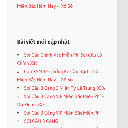
Miền Bắc Hôm Nay – Xổ Số
Bài viết mới cập nhật
Soi Cầu Chính Xác Miễn Phí Soi Cầu Lô
Chính Xác
Cau XSMB – Thống Kê Cầu Bạch Thủ
Miền Bắc Hôm Nay – Xổ Số
Soi Cầu 3 Càng 3 Miền Tỷ Lệ Trúng 99%
Soi Cầu 3 Càng VIP Miền Bắc Miễn Phí –
Dự Đoán 247
Soi Cầu 3 Càng VIP Miền Bắc Miễn Phí
SOI CẦU 3 CÀNG