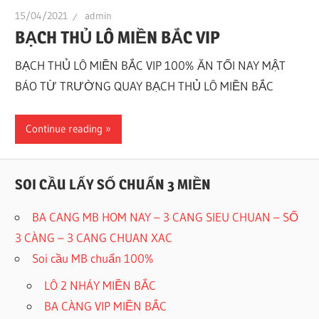
15/04/2021
admin
BẠCH THỦ LÔ MIỀN BẮC VIP
BẠCH THỦ LÔ MIỀN BẮC VIP 100% ĂN TỐI NAY MẬT
BÁO TỪ TRƯỜNG QUAY BẠCH THỦ LÔ MIỀN BẮC
Continue reading
SOI CẦU LẤY SỐ CHUẨN 3 MIỀN
BA CANG MB HOM NAY – 3 CANG SIEU CHUAN – SỐ
3 CÀNG – 3 CANG CHUAN XAC
Soi cầu MB chuẩn 100%
LÔ 2 NHÁY MIỀN BẮC
BA CÀNG VIP MIỀN BẮC