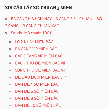
SOI CẦU LẤY SỐ CHUẨN 3 MIỀN
BA CANG MB HOM NAY – 3 CANG SIEU CHUAN – SỐ
3 CÀNG – 3 CANG CHUAN XAC
Soi cầu MB chuẩn 100%
LÔ 2 NHÁY MIỀN BẮC
BA CÀNG VIP MIỀN BẮC
CẶP 3 CÀNG VÍP MIỀN BẮC
BẠCH THỦ ĐỀ MIỀN BẮC VIP
SONG THỦ ĐỀ MIỀN BẮC VIP
ĐỀ ĐẦU ĐUÔI MIỀN BẮC VIP
DÀN ĐỀ 4 SỐ MIỀN BẮC
DÀN ĐỀ 6 SỐ MIỀN BẮC
DÀN ĐỀ 8 SỐ MIỀN BẮC
DÀN ĐỀ 10 SỐ MIỀN BẮC