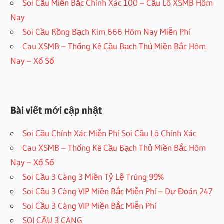
Soi Cầu Miền Bắc Chính Xác 100 – Cầu Lô XSMB Hôm
Nay
Soi Cầu Rồng Bạch Kim 666 Hôm Nay Miễn Phí
Cau XSMB – Thống Kê Cầu Bạch Thủ Miền Bắc Hôm
Nay – Xổ Số
Bài viết mới cập nhật
Soi Cầu Chính Xác Miễn Phí Soi Cầu Lô Chính Xác
Cau XSMB – Thống Kê Cầu Bạch Thủ Miền Bắc Hôm
Nay – Xổ Số
Soi Cầu 3 Càng 3 Miền Tỷ Lệ Trúng 99%
Soi Cầu 3 Càng VIP Miền Bắc Miễn Phí – Dự Đoán 247
Soi Cầu 3 Càng VIP Miền Bắc Miễn Phí
SOI CẦU 3 CÀNG