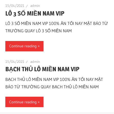
15/04/2021
admin
LÔ 3 SỐ MIỀN NAM VIP
LÔ 3 SỐ MIỀN NAM VIP 100% ĂN TỐI NAY MẬT BÁO TỪ
TRƯỜNG QUAY LÔ 3 SỐ MIỀN NAM
Continue reading
15/04/2021
admin
BẠCH THỦ LÔ MIỀN NAM VIP
BẠCH THỦ LÔ MIỀN NAM VIP 100% ĂN TỐI NAY MẬT
BÁO TỪ TRƯỜNG QUAY BẠCH THỦ LÔ MIỀN NAM
Continue reading