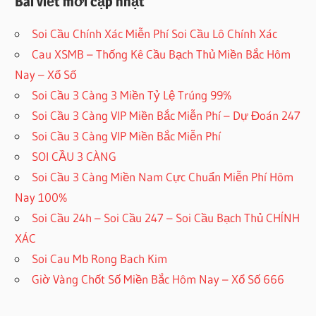
Bài viết mới cập nhật
Soi Cầu Chính Xác Miễn Phí Soi Cầu Lô Chính Xác
Cau XSMB – Thống Kê Cầu Bạch Thủ Miền Bắc Hôm
Nay – Xổ Số
Soi Cầu 3 Càng 3 Miền Tỷ Lệ Trúng 99%
Soi Cầu 3 Càng VIP Miền Bắc Miễn Phí – Dự Đoán 247
Soi Cầu 3 Càng VIP Miền Bắc Miễn Phí
SOI CẦU 3 CÀNG
Soi Cầu 3 Càng Miền Nam Cực Chuẩn Miễn Phí Hôm
Nay 100%
Soi Cầu 24h – Soi Cầu 247 – Soi Cầu Bạch Thủ CHÍNH
XÁC
Soi Cau Mb Rong Bach Kim
Giờ Vàng Chốt Số Miền Bắc Hôm Nay – Xổ Số 666