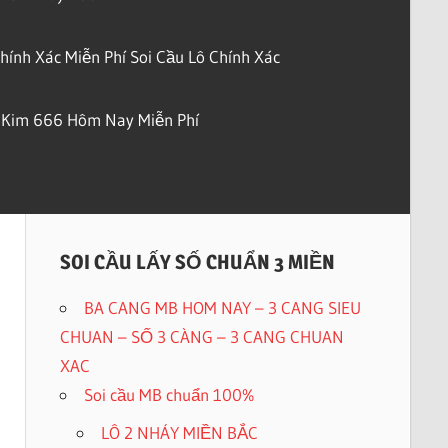
hính Xác Miễn Phí Soi Cầu Lô Chính Xác
 Kim 666 Hôm Nay Miễn Phí
SOI CẦU LẤY SỐ CHUẨN 3 MIỀN
BA CANG MB HOM NAY – 3 CANG SIEU
CHUAN – SỐ 3 CÀNG – 3 CANG CHUAN
XAC
Soi cầu MB chuẩn 100%
LÔ 2 NHÁY MIỀN BẮC