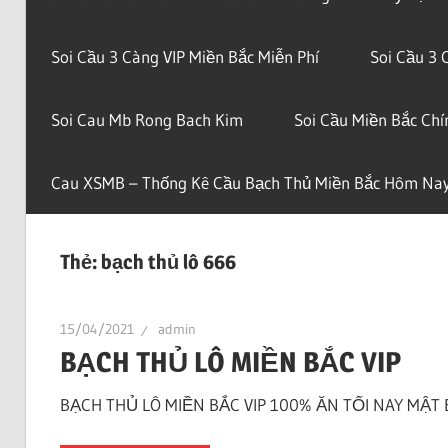
Soi Cầu 3 Càng VIP Miền Bắc Miễn Phí
Soi Cầu 3 
Soi Cau Mb Rong Bach Kim
Soi Cầu Miền Bắc Ch
Cau XSMB – Thống Kê Cầu Bạch Thủ Miền Bắc Hôm Nay
Thẻ:
bạch thủ lô 666
15/04/2021
admin
BẠCH THỦ LÔ MIỀN BẮC VIP
BẠCH THỦ LÔ MIỀN BẮC VIP 100% ĂN TỐI NAY MẬ