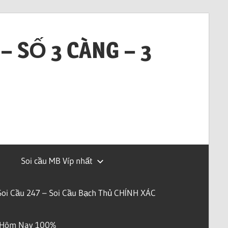
– SỐ 3 CÀNG – 3
Soi cầu MB Víp nhất
Soi Cầu 247 – Soi Cầu Bạch Thủ CHÍNH XÁC
í Hôm Nay 100%