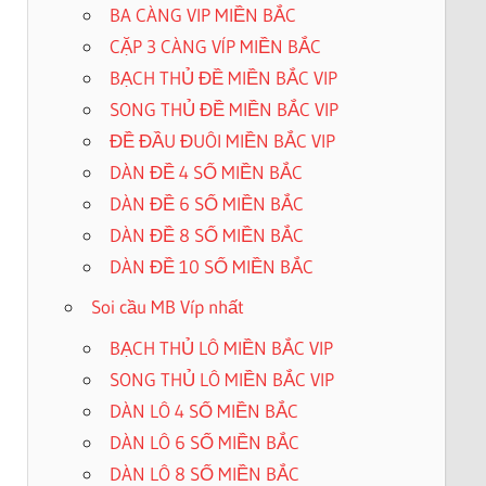
BA CÀNG VIP MIỀN BẮC
CẶP 3 CÀNG VÍP MIỀN BẮC
BẠCH THỦ ĐỀ MIỀN BẮC VIP
SONG THỦ ĐỀ MIỀN BẮC VIP
ĐỀ ĐẦU ĐUÔI MIỀN BẮC VIP
DÀN ĐỀ 4 SỐ MIỀN BẮC
DÀN ĐỀ 6 SỐ MIỀN BẮC
DÀN ĐỀ 8 SỐ MIỀN BẮC
DÀN ĐỀ 10 SỐ MIỀN BẮC
Soi cầu MB Víp nhất
BẠCH THỦ LÔ MIỀN BẮC VIP
SONG THỦ LÔ MIỀN BẮC VIP
DÀN LÔ 4 SỐ MIỀN BẮC
DÀN LÔ 6 SỐ MIỀN BẮC
DÀN LÔ 8 SỐ MIỀN BẮC