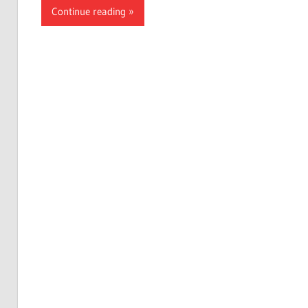
Continue reading