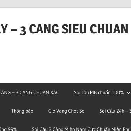
 – 3 CANG SIEU CHUAN 
 CÀNG – 3 CANG CHUAN XAC
Soi cầu MB chuẩn 100%
Thông báo
Gio Vang Chot So
Soi Cầu 24h – 
rúng 99%
Soi Cầu 3 Càng Miền Nam Cực Chuẩn Miễn Ph