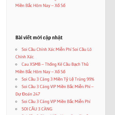
Miền Bắc Hôm Nay – Xổ Số
Bài viết mới cập nhật
Soi Cầu Chính Xác Miễn Phí Soi Cầu Lô
Chính Xác
Cau XSMB – Thống Kê Cầu Bạch Thủ
Miền Bắc Hôm Nay – Xổ Số
Soi Cầu 3 Càng 3 Miền Tỷ Lệ Trúng 99%
Soi Cầu 3 Càng VIP Miền Bắc Miễn Phí –
Dự Đoán 247
Soi Cầu 3 Càng VIP Miền Bắc Miễn Phí
SOI CẦU 3 CÀNG