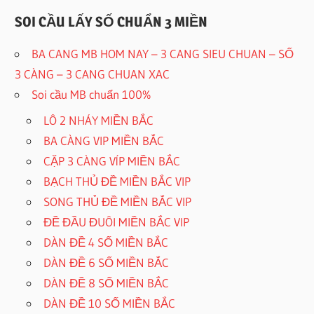
SOI CẦU LẤY SỐ CHUẨN 3 MIỀN
BA CANG MB HOM NAY – 3 CANG SIEU CHUAN – SỐ
3 CÀNG – 3 CANG CHUAN XAC
Soi cầu MB chuẩn 100%
LÔ 2 NHÁY MIỀN BẮC
BA CÀNG VIP MIỀN BẮC
CẶP 3 CÀNG VÍP MIỀN BẮC
BẠCH THỦ ĐỀ MIỀN BẮC VIP
SONG THỦ ĐỀ MIỀN BẮC VIP
ĐỀ ĐẦU ĐUÔI MIỀN BẮC VIP
DÀN ĐỀ 4 SỐ MIỀN BẮC
DÀN ĐỀ 6 SỐ MIỀN BẮC
DÀN ĐỀ 8 SỐ MIỀN BẮC
DÀN ĐỀ 10 SỐ MIỀN BẮC