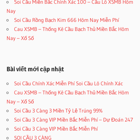
Soi Cầu Miền Bắc Chính Xác 100 – Cầu Lô XSMB Hôm
Nay
Soi Cầu Rồng Bạch Kim 666 Hôm Nay Miễn Phí
Cau XSMB – Thống Kê Cầu Bạch Thủ Miền Bắc Hôm
Nay – Xổ Số
Bài viết mới cập nhật
Soi Cầu Chính Xác Miễn Phí Soi Cầu Lô Chính Xác
Cau XSMB – Thống Kê Cầu Bạch Thủ Miền Bắc Hôm
Nay – Xổ Số
Soi Cầu 3 Càng 3 Miền Tỷ Lệ Trúng 99%
Soi Cầu 3 Càng VIP Miền Bắc Miễn Phí – Dự Đoán 247
Soi Cầu 3 Càng VIP Miền Bắc Miễn Phí
SOI CẦU 3 CÀNG