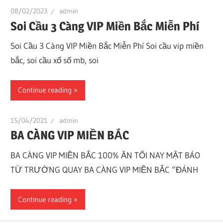
08/02/2023
admin
Soi Cầu 3 Càng VIP Miền Bắc Miễn Phí
Soi Cầu 3 Càng VIP Miền Bắc Miễn Phí Soi cầu vip miền
bắc, soi cầu xổ số mb, soi
Continue reading
15/04/2021
admin
BA CÀNG VIP MIỀN BẮC
BA CÀNG VIP MIỀN BẮC 100% ĂN TỐI NAY MẬT BÁO
TỪ TRƯỜNG QUAY BA CÀNG VIP MIỀN BẮC “ĐÁNH
Continue reading