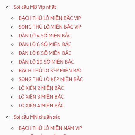
Soi cầu MB Víp nhất
BẠCH THỦ LÔ MIỀN BẮC VIP
SONG THỦ LÔ MIỀN BẮC VIP
DÀN LÔ 4 SỐ MIỀN BẮC
DÀN LÔ 6 SỐ MIỀN BẮC
DÀN LÔ 8 SỐ MIỀN BẮC
DÀN LÔ 10 SỐ MIỀN BẮC
BẠCH THỦ LÔ KÉP MIỀN BẮC
SONG THỦ LÔ KÉP MIỀN BẮC
LÔ XIÊN 2 MIỀN BẮC
LÔ XIÊN 3 MIỀN BẮC
LÔ XIÊN 4 MIỀN BẮC
Soi cầu MN chuẩn xác
BẠCH THỦ LÔ MIỀN NAM VIP