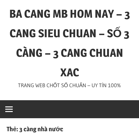
Skip
BA CANG MB HOM NAY – 3
to
content
CANG SIEU CHUAN – SỐ 3
CÀNG – 3 CANG CHUAN
XAC
TRANG WEB CHỐT SỐ CHUẨN – UY TÍN 100%
Thẻ:
3 càng nhà nước