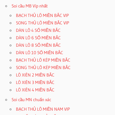
Soi cầu MB Víp nhất
BẠCH THỦ LÔ MIỀN BẮC VIP
SONG THỦ LÔ MIỀN BẮC VIP
DÀN LÔ 4 SỐ MIỀN BẮC
DÀN LÔ 6 SỐ MIỀN BẮC
DÀN LÔ 8 SỐ MIỀN BẮC
DÀN LÔ 10 SỐ MIỀN BẮC
BẠCH THỦ LÔ KÉP MIỀN BẮC
SONG THỦ LÔ KÉP MIỀN BẮC
LÔ XIÊN 2 MIỀN BẮC
LÔ XIÊN 3 MIỀN BẮC
LÔ XIÊN 4 MIỀN BẮC
Soi cầu MN chuẩn xác
BẠCH THỦ LÔ MIỀN NAM VIP