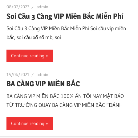
08/02/2023
admin
Soi Cầu 3 Càng VIP Miền Bắc Miễn Phí
Soi Cầu 3 Càng VIP Miền Bắc Miễn Phí Soi cầu vip miền
bắc, soi cầu xổ số mb, soi
Continue reading
15/04/2021
admin
BA CÀNG VIP MIỀN BẮC
BA CÀNG VIP MIỀN BẮC 100% ĂN TỐI NAY MẬT BÁO
TỪ TRƯỜNG QUAY BA CÀNG VIP MIỀN BẮC “ĐÁNH
Continue reading